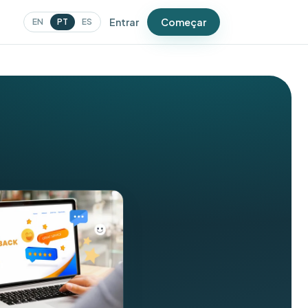
Entrar
Começar
EN
PT
ES
ER
Pesquisas
Detecte problemas antes do
Google
Campanhas
Mensagens que trazem as
pessoas de volta
Cupons
Ofertas que geram visitas
repetidas