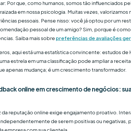
: Por que, como humanos, somos tão influenciados pela
izada em nossa psicologia. Muitas vezes, valorizamos m
iências pessoais. Pense nisso: você já optou por um rest
comendação pessoal de um amigo? Sim, porque é como t
ncias. Saiba mais sobre
preferências de avaliações ger
ros, aqui está uma estatística convincente: estudos d
ma estrela em uma classificação pode ampliar a recei
 que apenas mudança; é um crescimento transformador.
back online em crescimento de negócios: sua
 da reputação online exige engajamento proativo. Inte
 independentemente de serem positivas ou negativas, po
 empresa com sua clientela.