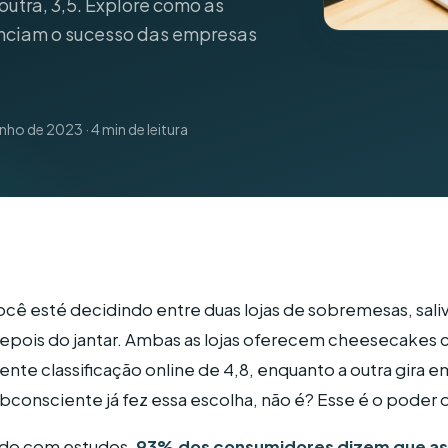
 outra, 3,5. Explore como as
50 micro-otimizações que aumentam a
receita local
enciam o sucesso das empresas
Serviços Residenciais
nho de 2023 · 4 min de leitura
ocê esté decidindo entre duas lojas de sobremesas, sal
epois do jantar. Ambas as lojas oferecem cheesecakes 
te classificação online de 4,8, enquanto a outra gira em
bconsciente já fez essa escolha, não é? Esse é o poder 
rdo com estudos,
93% dos consumidores dizem que as 