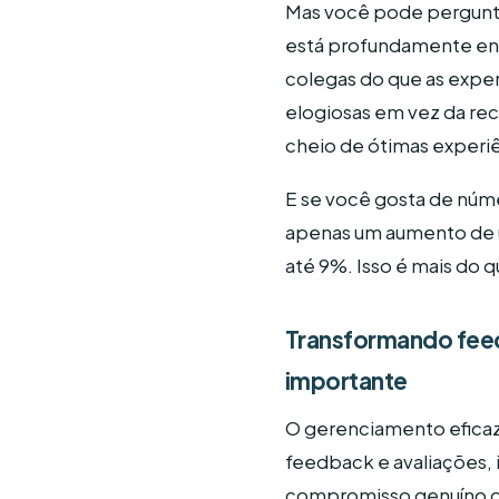
Mas você pode perguntar
está profundamente enra
colegas do que as exper
elogiosas em vez da re
cheio de ótimas experiê
E se você gosta de núme
apenas um aumento de u
até 9%. Isso é mais do
Transformando feed
importante
O gerenciamento eficaz
feedback e avaliações,
compromisso genuíno da