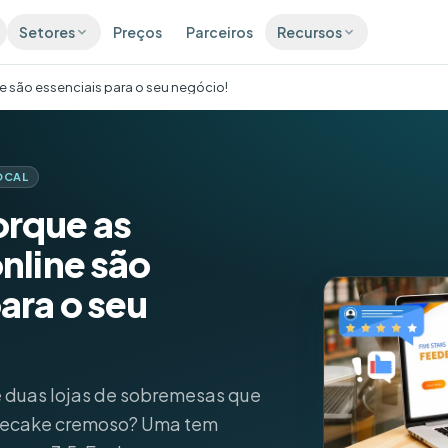
Setores
Preços
Parceiros
Recursos
e são essenciais para o seu negócio!
CONVERTER
RET
Blog
Saúde e Odontologia
Ideias e guias de crescimento local
agens
Caixa de entrada
sas em mais de 100
Todas as mensagens numa
Integrações
Automóvel
órios
caixa
Ligue as ferramentas que já usa
OCAL
iações
Chatbot IA
Imobiliário
orque as
Comparações
valiações 5 estrelas,
Uma vitrine 24/7 que nunca
maticamente
dorme
Veja como a Pluspoint se compara às
alternativas
nline são
Varejo
icações sociais
Micro-sites
que em todos os lugares
Uma página para cada
Auditoria de Listagens Grátis
ara o seu
nutos
localização
Analise a sua presença em 100+ diretórios
Restaurantes e Cafés
Gerador de QR de Avaliações
Google
Hotelaria
Códigos QR grátis que recolhem
e duas lojas de sobremesas que
avaliações
ecake cremoso? Uma tem
Beleza e Bem-estar
Checklist de SEO Local