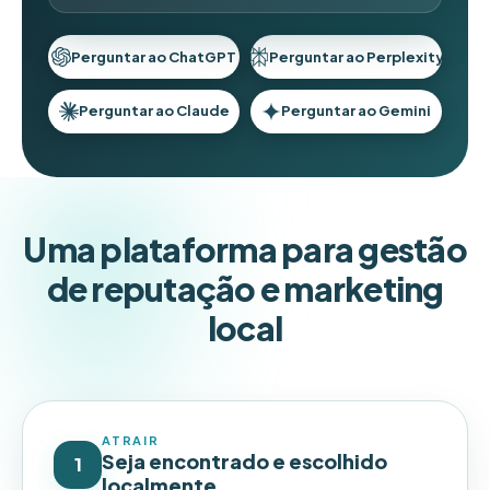
Perguntar ao ChatGPT
Perguntar ao Perplexity
Perguntar ao Claude
Perguntar ao Gemini
Uma plataforma para gestão
de reputação e marketing
local
ATRAIR
Seja encontrado e escolhido
1
localmente