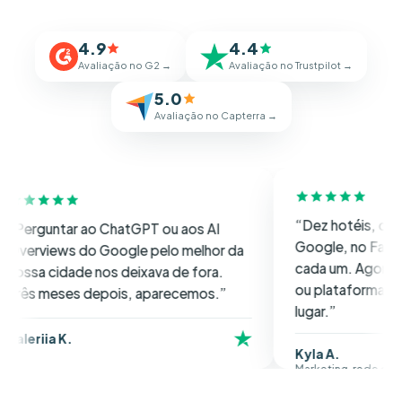
4.9
4.4
Avaliação no G2 →
Avaliação no Trustpilot →
5.0
Avaliação no Capterra →
“Dez hotéis, com avaliaçõe
ar ao ChatGPT ou aos AI
Google, no Facebook e no 
s do Google pelo melhor da
cada um. Agora filtro por l
ade nos deixava de fora.
ou plataforma e respondo 
es depois, aparecemos.”
lugar.”
.
Kyla A.
Marketing, rede de hotéis no Re