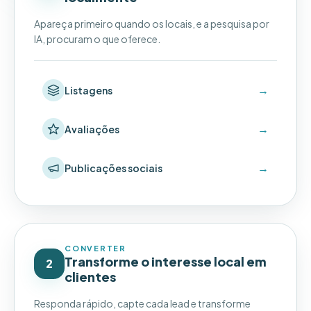
Apareça primeiro quando os locais, e a pesquisa por
IA, procuram o que oferece.
→
Listagens
→
Avaliações
→
Publicações sociais
CONVERTER
Transforme o interesse local em
2
clientes
Responda rápido, capte cada lead e transforme