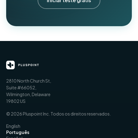
Iniciar teste grátis
2810 North Church St,
Suite #66052,
Wilmington, Delaware
19802 US
© 2026 Pluspoint Inc. Todos os direitos reservados.
English
Português