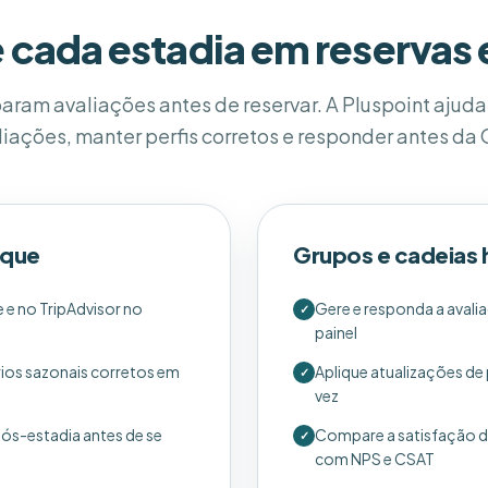
 cada estadia em reservas e
aram avaliações antes de reservar. A Pluspoint ajuda 
liações, manter perfis corretos e responder antes da 
ique
Grupos e cadeias 
 e no TripAdvisor no
Gere e responda a avali
✓
painel
ios sazonais corretos em
Aplique atualizações de 
✓
vez
pós-estadia antes de se
Compare a satisfação d
✓
com NPS e CSAT