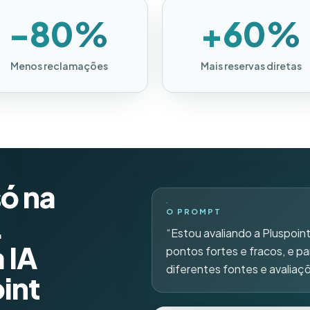
-80%
+60%
Menos reclamações
Mais reservas diretas
só na
O PROMPT
.
“Estou avaliando a Pluspoint
 IA
pontos fortes e fracos, e pa
diferentes fontes e avaliaç
int