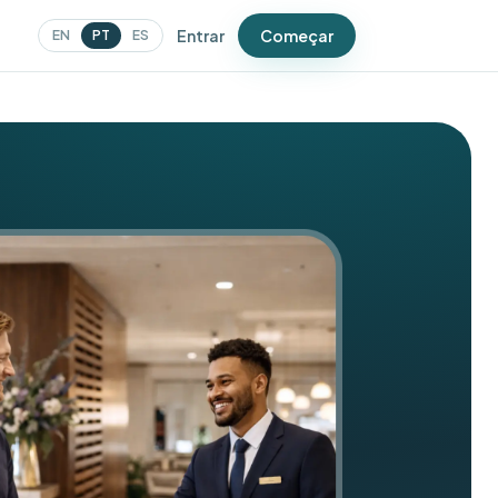
Entrar
Começar
EN
PT
ES
ER
Pesquisas
Detecte problemas antes do
Google
Campanhas
Mensagens que trazem as
pessoas de volta
Cupons
Ofertas que geram visitas
repetidas