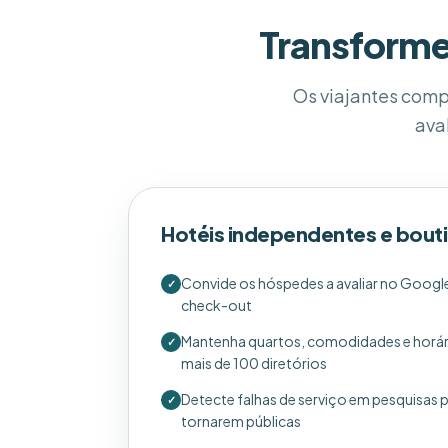
Transforme
Os viajantes comp
ava
Hotéis independentes e bout
Convide os hóspedes a avaliar no Google
✓
check-out
Mantenha quartos, comodidades e horár
✓
mais de 100 diretórios
Detecte falhas de serviço em pesquisas 
✓
tornarem públicas