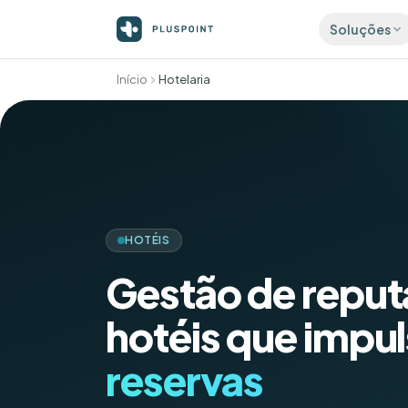
Soluções
Início
Hotelaria
ATRAIR
List
Preci
diret
Aval
Mais a
auto
Publ
HOTÉIS
Publi
em mi
Gestão de reput
hotéis que impu
reservas