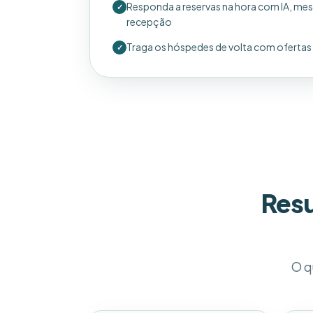
Responda a reservas na hora com IA, me
✓
recepção
Traga os hóspedes de volta com ofertas d
✓
Resu
O q