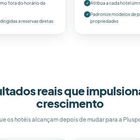
smo fora do horário da
Atribua a cada hotel um
✓
Padronize modelos de p
✓
irigidas a reservas diretas
propriedades
ltados reais que impulsio
crescimento
ue os hotéis alcançam depois de mudar para a Pluspo