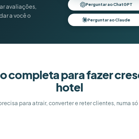
Perguntar ao ChatGPT
ar avaliações,
dar a você o
Perguntar ao Claude
o completa para fazer cres
hotel
recisa para atrair, converter e reter clientes, numa s