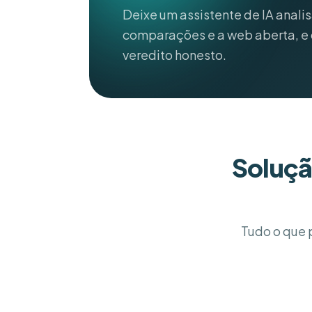
Deixe um assistente de IA analis
comparações e a web aberta, e 
veredito honesto.
Soluçã
Tudo o que p