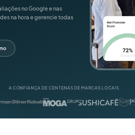
50 micro-otimizações que aumentam a
receita local
aliações no Google e nas
Serviços Residenciais
des na hora e gerencie todas
emo
A CONFIANÇA DE CENTENAS DE MARCAS LOCAIS