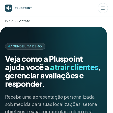
Início
Contato
AGENDE UMA DEMO
Veja como a Pluspoint
ajuda você a
atrair clientes
,
gerenciar avaliações e
responder.
Receba uma apresentação personalizada
sob medida para suas localizações, setor e
objetivos, e saia com um plano claro para