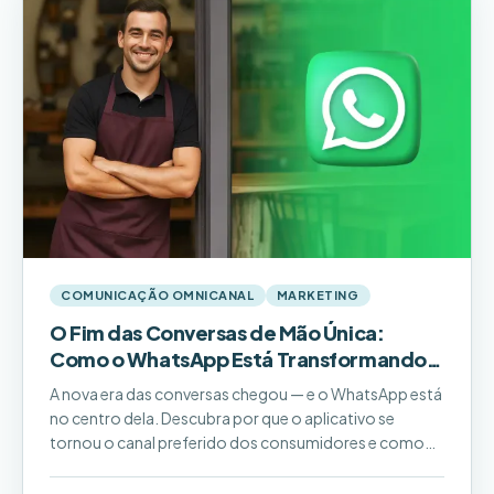
COMUNICAÇÃO OMNICANAL
MARKETING
O Fim das Conversas de Mão Única:
Como o WhatsApp Está Transformando
as Marcas
A nova era das conversas chegou — e o WhatsApp está
no centro dela. Descubra por que o aplicativo se
tornou o canal preferido dos consumidores e como
marcas estão usando mensagens para gerar
engajamento real, fidelizar clientes e impulsionar