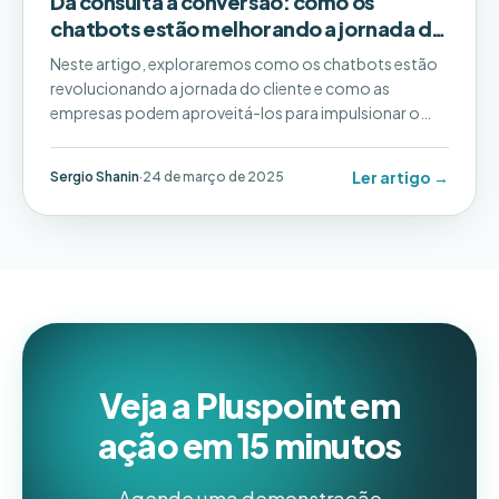
Da consulta à conversão: como os
chatbots estão melhorando a jornada do
cliente
Neste artigo, exploraremos como os chatbots estão
revolucionando a jornada do cliente e como as
empresas podem aproveitá-los para impulsionar o
engajamento, criar confiança e, por fim, converter
consultas em clientes fiéis.
Ler artigo →
Sergio Shanin
·
24 de março de 2025
Veja a Pluspoint em
ação em 15 minutos
Agende uma demonstração