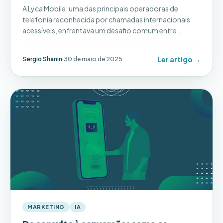
Lojas Físicas
A Lyca Mobile, uma das principais operadoras de
telefonia reconhecida por chamadas internacionais
acessíveis, enfrentava um desafio comum entre
empresas com múltiplas unidades: visibilidade online
fragmentada. Apesar de contar com uma presença
Ler artigo →
Sergio Shanin
·
30 de maio de 2025
sólida no mercado....
MARKETING
IA