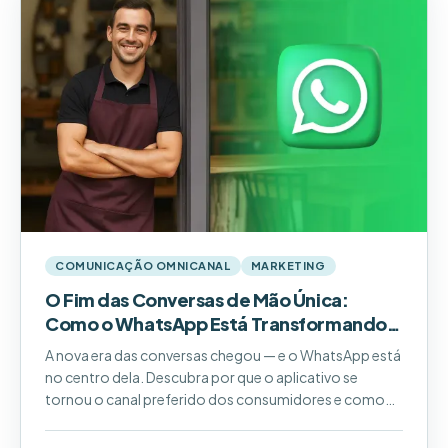
COMUNICAÇÃO OMNICANAL
MARKETING
O Fim das Conversas de Mão Única:
Como o WhatsApp Está Transformando
as Marcas
A nova era das conversas chegou — e o WhatsApp está
no centro dela. Descubra por que o aplicativo se
tornou o canal preferido dos consumidores e como
marcas estão usando mensagens para gerar
engajamento real, fidelizar clientes e impulsionar