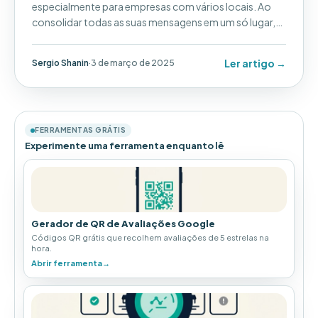
especialmente para empresas com vários locais. Ao
consolidar todas as suas mensagens em um só lugar,
você pode economizar tempo, aumentar a satisfação
do cliente e melhorar sua estratégia geral de
Ler artigo →
Sergio Shanin
·
3 de março de 2025
comunicação.
FERRAMENTAS GRÁTIS
Experimente uma ferramenta enquanto lê
Gerador de QR de Avaliações Google
Códigos QR grátis que recolhem avaliações de 5 estrelas na
hora.
Abrir ferramenta
→