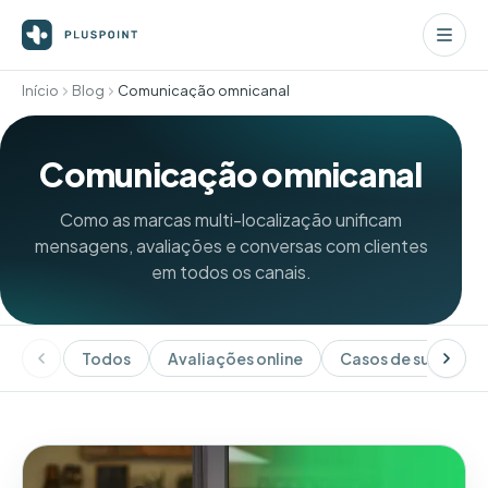
Início
Blog
Comunicação omnicanal
Comunicação omnicanal
Como as marcas multi-localização unificam
mensagens, avaliações e conversas com clientes
em todos os canais.
Todos
Avaliações online
Casos de sucesso