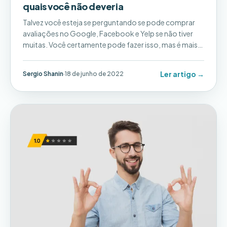
quais você não deveria
Talvez você esteja se perguntando se pode comprar
avaliações no Google, Facebook e Yelp se não tiver
muitas. Você certamente pode fazer isso, mas é mais
provável que isso prejudique do que ajude sua empresa
a longo prazo. Ao longo deste artigo, explicaremos
Ler artigo →
Sergio Shanin
·
18 de junho de 2022
por que...