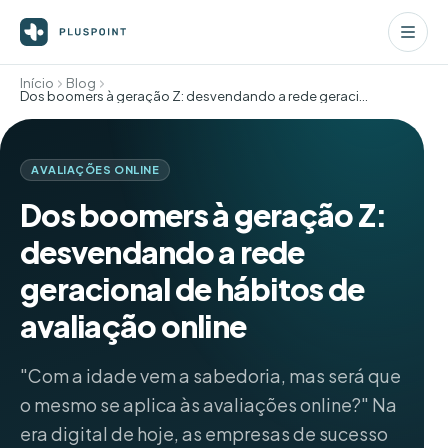
Início
Blog
Dos boomers à geração Z: desvendando a rede geracional de hábitos de avaliação online
AVALIAÇÕES ONLINE
Dos boomers à geração Z:
desvendando a rede
geracional de hábitos de
avaliação online
"Com a idade vem a sabedoria, mas será que
o mesmo se aplica às avaliações online?" Na
era digital de hoje, as empresas de sucesso