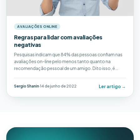
AVALIAÇÕES ONLINE
Regras para lidar com avaliações
negativas
Pesquisas indicam que 84% das pessoas confiam nas
avaliações on-line pelo menos tanto quanto na
recomendação pessoal de um amigo. Dito isso, é
extremamente importante que você se certifique de
que cada avaliação negativa seja tratada
Ler artigo →
Sergio Shanin
·
14 de junho de 2022
adequadamente.