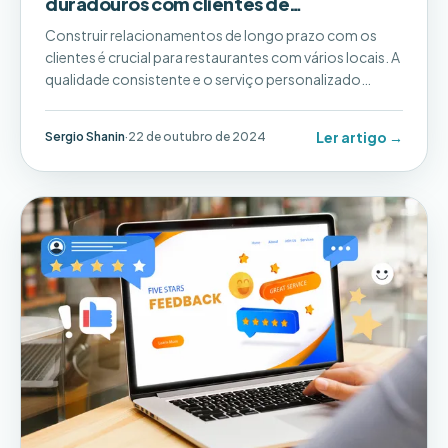
duradouros com clientes de
restaurantes: estratégias comprovadas
Construir relacionamentos de longo prazo com os
para o sucesso
clientes é crucial para restaurantes com vários locais. A
qualidade consistente e o serviço personalizado
podem ser desafiadores. Deixe a Pluspoint ajudar sua
empresa a prosperar!
Ler artigo →
Sergio Shanin
·
22 de outubro de 2024