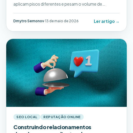
aplicam pisos diferentes e pesam o volume de
avaliações com mais força. O playbook para CMOs de
redes multi-unidade.
Ler artigo →
Dmytro Semonov
·
13 de maio de 2026
SEO LOCAL
REPUTAÇÃO ONLINE
Construindo relacionamentos