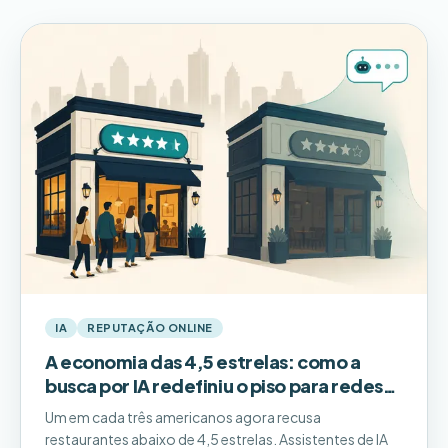
IA
REPUTAÇÃO ONLINE
A economia das 4,5 estrelas: como a
busca por IA redefiniu o piso para redes
de restaurantes multi-unidade
Um em cada três americanos agora recusa
restaurantes abaixo de 4,5 estrelas. Assistentes de IA