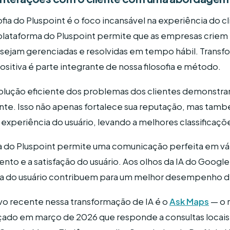
ofia do Pluspoint é o foco incansável na experiência do c
 plataforma do Pluspoint permite que as empresas criem 
sejam gerenciadas e resolvidas em tempo hábil. Trans
sitiva é parte integrante de nossa filosofia e método.
solução eficiente dos problemas dos clientes demons
ente. Isso não apenas fortalece sua reputação, mas tam
 experiência do usuário, levando a melhores classificaçõ
a do Pluspoint permite uma comunicação perfeita em vár
o e a satisfação do usuário. Aos olhos da IA do Googl
va do usuário contribuem para um melhor desempenho d
ivo recente nessa transformação de IA é o
Ask Maps
— o 
çado em março de 2026 que responde a consultas locais