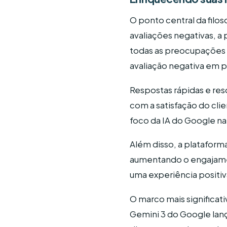
O ponto central da filos
avaliações negativas, a
todas as preocupações 
avaliação negativa em po
Respostas rápidas e re
com a satisfação do cli
foco da IA do Google na
Além disso, a plataform
aumentando o engajament
uma experiência positi
O marco mais significat
Gemini 3 do Google lan