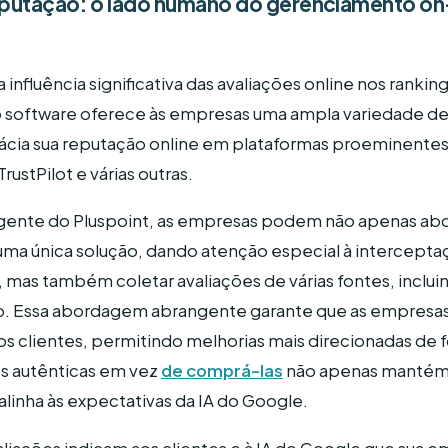
eputação: o lado humano do gerenciamento on
influência significativa das avaliações online nos ranki
 software oferece às empresas uma ampla variedade de
cácia sua reputação online em plataformas proeminente
rustPilot e várias outras.
igente do Pluspoint, as empresas podem não apenas abo
 uma única solução, dando atenção especial à intercept
, mas também coletar avaliações de várias fontes, inclui
. Essa abordagem abrangente garante que as empresas
os clientes, permitindo melhorias mais direcionadas de f
s autênticas em vez
de comprá-las
não apenas mantém a
inha às expectativas da IA do Google.