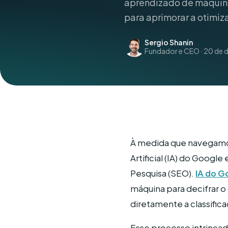
aprendizado de máquina,
para aprimorar a otimi
Sergio Shanin
Fundador e CEO · 20 de d
À medida que navegamos
Artificial (IA) do Goog
Pesquisa (SEO).
IA do G
máquina para decifrar o 
diretamente a classifica
Esse processo intrinca