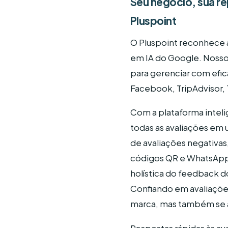
Seu negócio, sua r
Pluspoint
O Pluspoint reconhece a 
em IA do Google. Nosso
para gerenciar com efi
Facebook, TripAdvisor, T
Com a plataforma intel
todas as avaliações em
de avaliações negativas
códigos QR e WhatsApp
holística do feedback d
Confiando em avaliaçõe
marca, mas também se al