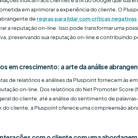
aliações indicam aos clientes e à IA do Google que sua e
metida em aprimorar a experiência do cliente. O Plus
 abrangente de
regras para lidar com críticas negativas
 a reputação on-line. Isso pode transformar uma possí
va, preservando sua reputação on-line e contribuindo p
s em crescimento: a arte da análise abrangen
tas de relatórios e análises da Pluspoint fornecem às em
putação on-line. Dos relatórios do Net Promoter Score
geral do cliente, até a análise do sentimento de palavra
 do cliente, a Pluspoint oferece uma compreensão abr
 interações com o cliente com uma abordage