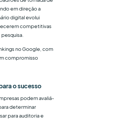
ando em direção a
io digital evolui
necerem competitivas
 pesquisa.
ankings no Google, com
e um compromisso
para o sucesso
empresas podem avaliá-
para determinar
ar para auditoria e