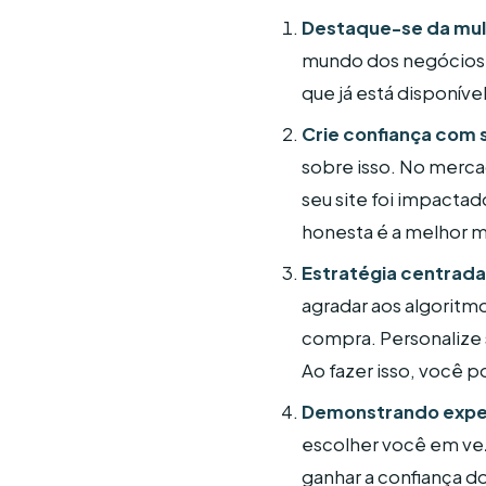
Destaque-se da mul
mundo dos negócios, 
que já está disponíve
Crie confiança com 
sobre isso. No merca
seu site foi impacta
honesta é a melhor m
Estratégia centrada
agradar aos algoritm
compra. Personalize 
Ao fazer isso, você 
Demonstrando experi
escolher você em vez
ganhar a confiança do