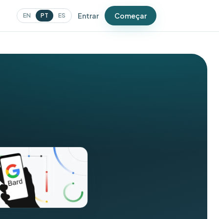
Entrar
Começar
EN
PT
ES
ER
Pesquisas
Detecte problemas antes do
Google
Campanhas
Mensagens que trazem as
pessoas de volta
Cupons
Ofertas que geram visitas
repetidas