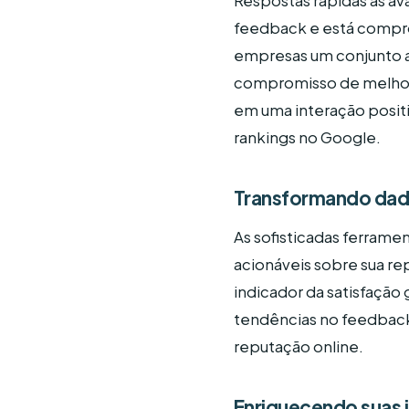
Respostas rápidas às av
feedback e está compro
empresas um conjunto
compromisso de melhorar
em uma interação positi
rankings no Google.
Transformando dado
As sofisticadas ferramen
acionáveis sobre sua re
indicador da satisfação 
tendências no feedback
reputação online.
Enriquecendo suas