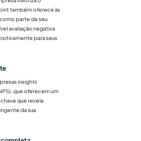
mpresa valoriza o
point também oferece às
como parte de seu
vel avaliação negativa
ositivamente para seus
te
presas insights
 (NPS), que oferecem um
s-chave que revela
angente da sua
m completa