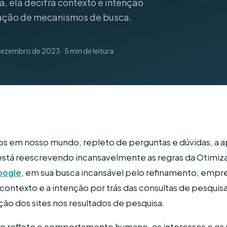
 ela decifra contexto e intenção
50 micro-otimizações que aumentam a
receita local
zação de mecanismos de busca.
Serviços Residenciais
ezembro de 2023 · 5 min de leitura
 em nosso mundo, repleto de perguntas e dúvidas, a ap
le está reescrevendo incansavelmente as regras da Otim
oogle
, em sua busca incansável pelo refinamento, emp
contexto e a intenção por trás das consultas de pesquisa
ção dos sites nos resultados de pesquisa.
do reflete o comportamento humano, os interesses e o