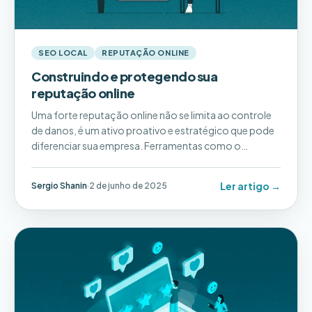
SEO LOCAL
REPUTAÇÃO ONLINE
Construindo e protegendo sua
reputação online
Uma forte reputação online não se limita ao controle
de danos, é um ativo proativo e estratégico que pode
diferenciar sua empresa. Ferramentas como o
Pluspoint capacitam as empresas a assumir o controle
de sua reputação, criar confiança e, finalmente,
Ler artigo →
Sergio Shanin
·
2 de junho de 2025
impulsionar o sucesso a longo prazo.