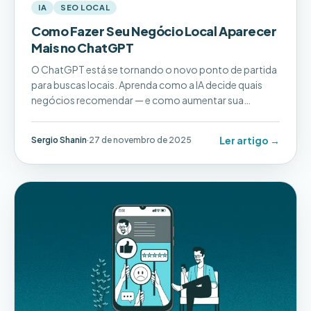
IA
SEO LOCAL
Como Fazer Seu Negócio Local Aparecer
Mais no ChatGPT
O ChatGPT está se tornando o novo ponto de partida
para buscas locais. Aprenda como a IA decide quais
negócios recomendar — e como aumentar sua
visibilidade com Bing Places, dados online
consistentes, avaliações recentes e um site claro e
Ler artigo →
Sergio Shanin
·
27 de novembro de 2025
confiável.