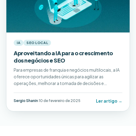
IA
SEO LOCAL
Aproveitando a IA para o crescimento
dos negócios e SEO
Para empresas de franquia e negócios multilocais, a IA
oferece oportunidades únicas para agilizar as
operações, melhorar a tomada de decisões e
impulsionar o crescimento mensurável. Abaixo,
exploramos formas práticas de aproveitar a IA.
Ler artigo →
Sergio Shanin
·
10 de fevereiro de 2025