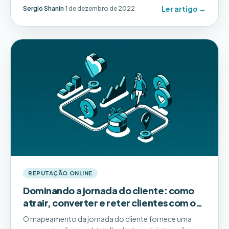
secreta chamada Google My Business Optimization.
Ler artigo →
Sergio Shanin
·
1 de dezembro de 2022
Nesta postagem..
REPUTAÇÃO ONLINE
Dominando a jornada do cliente: como
atrair, converter e reter clientes com o
Pluspoint
O mapeamento da jornada do cliente fornece uma