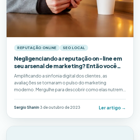
REPUTAÇÃO ONLINE
SEO LOCAL
Negligenciando a reputação on-line em
seu arsenal de marketing? Então você
precisa conferir essas dicas!
Amplificando a sinfonia digital dos clientes, as
avaliações se tornaram o pulso do marketing
moderno. Mergulhe para descobrir como elas nutrem
as raízes dos negócios, moldando o sucesso em
nosso cenário on-line em evolução. Empresas
Ler artigo →
Sergio Shanin
·
3 de outubro de 2023
modernas, desde startups de garagem até gigantes,
empresas de hoje