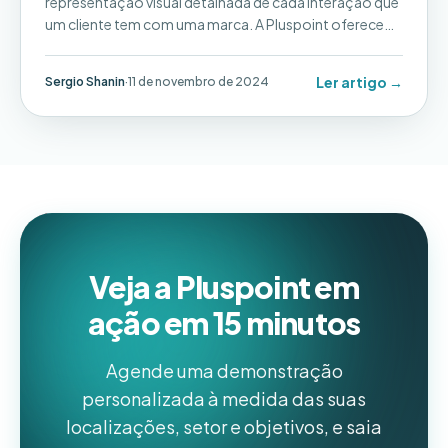
representação visual detalhada de cada interação que
um cliente tem com uma marca. A Pluspoint oferece
recursos projetados para apoiar cada estágio dessa
jornada, ajudando as empresas a construir e cultivar
Ler artigo →
Sergio Shanin
·
11 de novembro de 2024
relacionamentos ao longo de seu ciclo de vida
Veja a Pluspoint em
ação em 15 minutos
Agende uma demonstração
personalizada à medida das suas
localizações, setor e objetivos, e saia