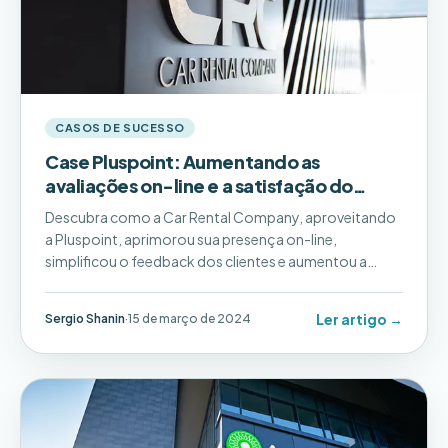
CASOS DE SUCESSO
Case Pluspoint: Aumentando as
avaliações on-line e a satisfação do
cliente na locadora de veículos
Descubra como a Car Rental Company, aproveitando
a Pluspoint, aprimorou sua presença on-line,
simplificou o feedback dos clientes e aumentou a
satisfação, levando a um aumento de 120% nas
avaliações e aprimorando o serviço.
Ler artigo →
Sergio Shanin
·
15 de março de 2024