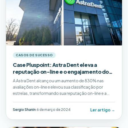
CASOS DE SUCESSO
Case Pluspoint: Astra Dent eleva a
reputação on-line e o engajamento do
cliente com o Pluspoint
A Astra Dent alcançou um aumento de 830% nas
avaliações on-line e elevou sua classificação por
estrelas, transformando sua reputação on-line e a
confiança do cliente.
Ler artigo →
Sergio Shanin
·
6 de março de 2024