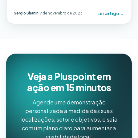
japoneses, asiáticos e italianos, expandiu para doze
localidades.
Ler artigo →
Sergio Shanin
·
9 de novembro de 2023
Veja a Pluspoint em
ação em 15 minutos
Agende uma demonstração
personalizada à medida das suas
localizações, setor e objetivos, e saia
com um plano claro para aumentar a
visibilidade local.